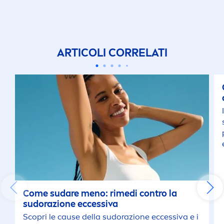
ARTICOLI CORRELATI
Come sudare
men
o: rimedi contro la
sudorazione eccessiva
Scopri le cause della sudorazione eccessiva e i