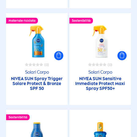
Pelle matura
Pelle mista
Materiale riciclato
Sostenibilità
Pelle normale
Pelle sensibile
(0)
(0)
Solari Corpo
Solari Corpo
Pelle sensibile dei bambini
NIVEA
SUN
Spray Trigger
NIVEA
SUN
Sensitive
Solare
Protect
&
Bronze
Immediate
Protect
Maxi
SPF 50
Spray SPF50+
Tutti i tipi di pelle
FILTRI SELEZIONATI
Sostenibilità