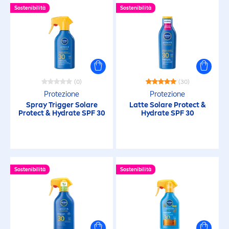
Sostenibilità
Sostenibilità
Sensitive Protect
Sun Protection
UV Viso Specialist
(0)
(30)
Protezione
Protezione
NESSUN INGREDIENTE
Spray Trigger Solare
Latte Solare
Protect
&
Protect
&
Hydra
te SPF 30
Hydra
te SPF 30
Microplastiche
Octinoxate
Sostenibilità
Sostenibilità
Octocrylene
Oli Minerali