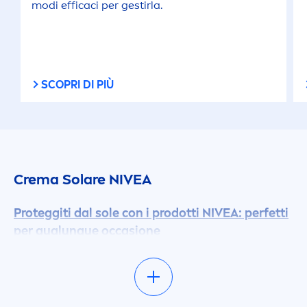
modi efficaci per gestirla.
SCOPRI DI PIÙ
Crema Solare
NIVEA
Proteggiti dal sole con i prodotti
NIVEA
: perfetti
per qualunque occasione
Il sole è lì per essere goduto, e con la linea di
prodotti solari
NIVEA
, puoi godertelo in
tranquillità! Ma non offriamo solo protezioni