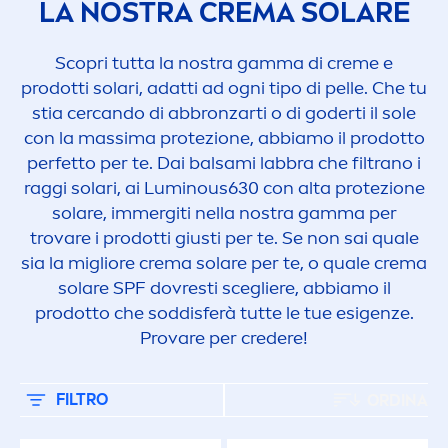
6
LA NOSTRA CREMA SOLARE
GAMMA DI PRODOTTI
Scopri tutta la nostra gamma di
creme
e
prodotti solari, adatti ad ogni tipo di pelle. Che tu
stia cercando di abbronzarti o di goderti il sole
Carotene Bronze
con la massima protezione, abbiamo il prodotto
perfetto per te. Dai balsami labbra che filtrano i
Doposole NIVEA Sun
raggi solari, ai
Luminous
630 con alta protezione
solare, immergiti nella nostra gamma per
Kids Sun Protection
trovare i prodotti giusti per te. Se non sai quale
sia la migliore crema solare per te, o quale crema
solare SPF dovresti scegliere, abbiamo il
Protect & Bronze
prodotto che soddisferà tutte le tue esigenze.
Provare per credere!
Protect & Hydrate
FILTRO
ORDINA
Sensitive Protect