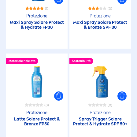
(1)
(3)
Oxybenzone
Protezione
Protezione
Maxi Spray Solare
Protect
Maxi Spray Solare
Protect
&
Hydra
te FP30
&
Bronze
SPF 30
Profumo
Silicone
Materiale riciclato
Sostenibilità
TIPO DI PELLE
Pelle chiara
Pelle dei bambini
(0)
(0)
Protezione
Protezione
Latte Solare
Protect
&
Spray Trigger Solare
Pelle grassa
Bronze
FP50
Protect
&
Hydra
te SPF 50+