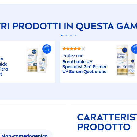
TRI PRODOTTI IN QUESTA GA
(1)
Protezione
UV
Breathable UV
uido
Specialist 2in1 Primer
ltra
UV Serum Quotidiano
t
CARATTERIST
PRODOTTO
Non-comedogenico