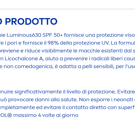
TO PRODOTTO
hie
Luminous
630 SPF 50+ fornisce una protezione viso 
e i pori e fornisce il 98% della protezione UV. La formu
reviene e riduce visibil
men
te le macchie esistenti dal
con Licochalcone A, aiuta a prevenire i radicali liberi cau
on comedogenica, è adatta a pelli sensibili, per l'uso 
nuire significativa
men
te il livello di protezione. Evit
 può provo
care
danni alla salute. Non esporre i neonati e 
completa
men
te ed evitare il contatto diretto con super
DOL® massimo 4 volte al giorno