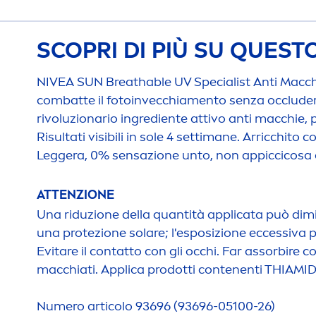
SCOPRI DI PIÙ SU QUES
NIVEA
SUN
Breathable UV Specialist Anti Macc
combatte il fotoinvecchia
men
to senza occluder
rivoluzionario ingrediente attivo anti macchie, p
Risultati visibili in sole 4 settimane. Arricchito 
Leggera, 0% sensazione unto, non appiccicosa e n
ATTENZIONE
Una riduzione della quantità applicata può dimi
una protezione solare; l'esposizione eccessiva
Evitare il contatto con gli occhi. Far assorbire 
macchiati. Applica prodotti contenenti THIAMI
Numero articolo 93696 (93696-05100-26)