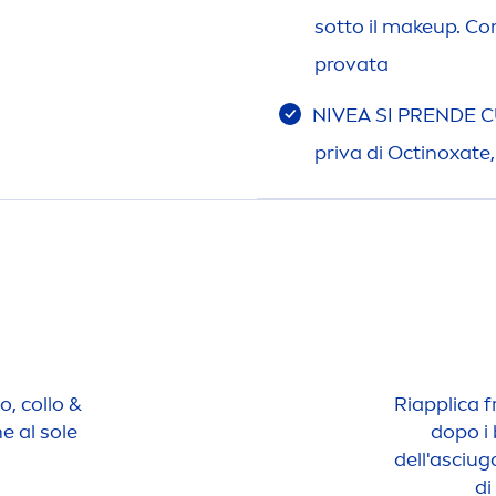
sotto il makeup. C
provata
NIVEA
SI PRENDE CU
priva di Octinoxate
so, collo &
Riapplica 
e al sole
dopo i 
dell'asciug
di