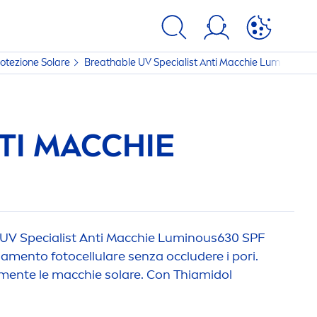
otezione Solare
Breathable UV Specialist Anti Macchie
Luminous
63
TI MACCHIE
UV Specialist Anti Macchie
Luminous
630 SPF
ia
men
to foto
cellular
e senza occludere i pori.
men
te le macchie solare. Con Thiamidol