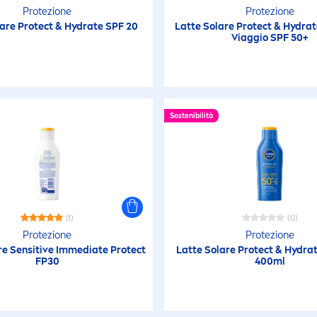
Protezione
Protezione
lare
Protect
&
Hydra
te SPF 20
Latte Solare
Protect
&
Hydra
Viaggio SPF 50+
Sostenibilità
(1)
(0)
Protezione
Protezione
re
Sensitive
Immediate
Protect
Latte Solare
Protect
&
Hydra
FP30
400ml