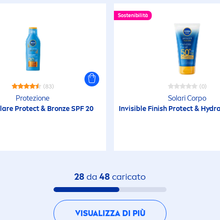
Sostenibilità
(83)
(0)
Protezione
Solari Corpo
olare
Protect
&
Bronze
SPF 20
Invisible Finish
Protect
&
Hydr
28
da
48
caricato
VISUALIZZA DI PIÙ