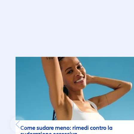
Come sudare
men
o: rimedi contro la