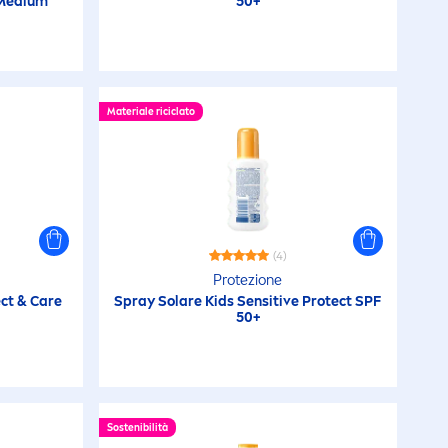
 Medium
50+
Materiale riciclato
(4)
Protezione
ct
&
Care
Spray Solare Kids
Sensitive
Protect
SPF
50+
Sostenibilità