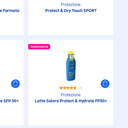
Protezione
te Formato
Protect
& Dry Touch SPORT
Sostenibilità
(3)
Protezione
te SFP 50+
Latte Solare
Protect
&
Hydra
te FP50+