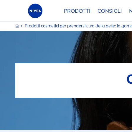
PRODOTTI
CONSIGLI
Prodotti cosmetici per prendersi cura della pelle: la g
FATTORE DI PROTEZIONE
GAMMA
SOLARE
15
C
20
D
FILTRI S
30
K
50
P