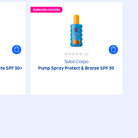
Materiale riciclato
(0)
Solari Corpo
a
te SPF 50+
Pump Spray
Protect
&
Bronze
SPF 50