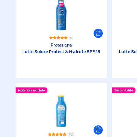
(8)
Protezione
Latte Solare
Protect
&
Hydra
te SPF 15
Latte So
Materiale riciclato
Sostenibilità
(92)