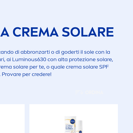
Pelle mista
Pelle normale
TRA CREMA SOLARE
Pelle sensibile
cando di abbronzarti o di goderti il sole con la
i, ai
Luminous
630 con alta protezione solare,
Pelle sensibile dei
crema solare per te, o quale crema solare SPF
bambini
. Provare per credere!
Tutti i tipi di pelle
ORDINA