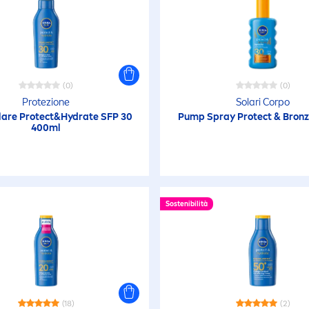
(0)
(0)
Protezione
Solari Corpo
lare
Protect
&
Hydra
te SFP 30
Pump Spray
Protect
&
Bron
400ml
Sostenibilità
(18)
(2)