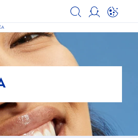
EA
TIPO DI PELLE
Pelle chiara
A
Pelle dei bambini
Pelle grassa
Pelle matura