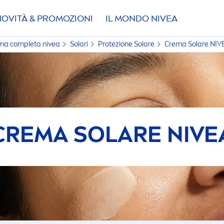
NOVITÀ & PROMOZIONI
IL MONDO
NIVEA
FILTRI
amma completa
nivea
Solari
Protezione Solare
Crema Solare
NIV
 DI PRODOTTI
NESSUN INGREDIENTE
arotene Bronze
Microplastiche
CREMA SOLARE
NIVE
oposole NIVEA Sun
Octinoxate
ELEZIONATI
ids Sun Protection
Octocrylene
rotect & Bronze
Oli Minerali