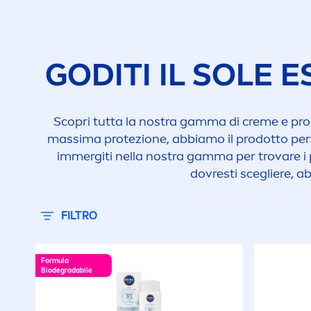
50+
P
6
S
GODITI IL SOLE 
S
Scopri tutta la nostra gamma di
creme
e prod
massima protezione, abbiamo il prodotto perfet
S
immergiti nella nostra gamma per trovare i p
dovresti scegliere, a
UV
FILTRO
Formula
Biodegradabile