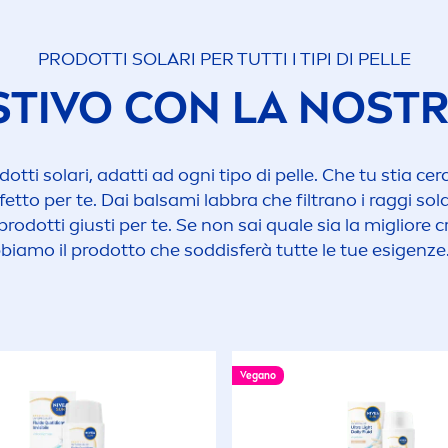
APPLICA
rotect & Hydrate
Oxybenzone
PRODOTTI SOLARI PER TUTTI I TIPI DI PELLE
ensitive Protect
Profumo
ESTIVO CON LA NOS
ensitive Protect
Silicone
otti solari, adatti ad ogni tipo di pelle. Che tu stia cer
to per te. Dai balsami labbra che filtrano i raggi solar
un Protection
rodotti giusti per te. Se non sai quale sia la migliore 
bbiamo il prodotto che soddisferà tutte le tue esigenze
 Viso Specialist
Vegano