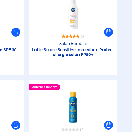
(1)
Solari Bambini
ze
SPF 30
Latte Solare
Sensitive
Immediate
Protect
allergie solari FP50+
Materiale riciclato
(0)