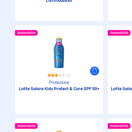
Luminous
630
Sostenibilità
Sostenibilità
(2)
Protezione
Latte Solare Kids
Protect
&
Care
SPF 50+
Latte Sola
Sostenibilità
Sostenibilità