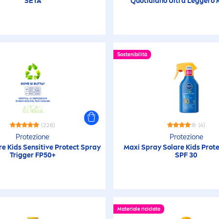
SETA
Quotidiano Ultra Leggero
Sostenibilità
(228)
(4)
Protezione
Protezione
re Kids
Sensitive
Protect
Spray
Maxi Spray Solare Kids
Prote
Trigger FP50+
SPF 30
Materiale riciclato