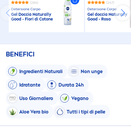
(284)
(247)
Detersione Corpo
Detersione Corpo
Gel Doccia
Naturally
Gel doccia
Naturally
Good
- Fiori di Cotone
Good
- Rosa
BENEFICI
Ingredienti
Natural
i
Non unge
Idratante
Durata 24h
Uso Giornaliero
Vegano
Aloe Vera bio
Tutti i tipi di pelle