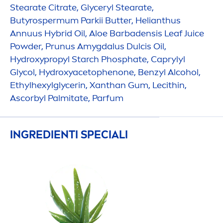
Stearate Citrate, Glyceryl Stearate,
Butyrospermum Parkii
Butter
, Helianthus
Annuus Hybrid Oil, Aloe Barbadensis Leaf Juice
Powder, Prunus Amygdalus Dulcis Oil,
Hydro
xypropyl Starch Phosphate, Caprylyl
Glycol,
Hydro
xyacetophenone, Benzyl Alcohol,
Ethylhexylglycerin, Xanthan Gum, Lecithin,
Ascorbyl Palmitate, Parfum
INGREDIENTI SPECIALI