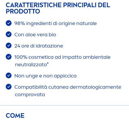
CARATTERISTICHE PRINCIPALI DEL
PRODOTTO
98% ingredienti di origine
natural
e
Con aloe vera bio
24 ore di idratazione
100% cosmetica ad impatto ambientale
neutralizzato*
Non unge e non appiccica
Compatibilità cutanea dermatologica
men
te
comprovata
COME