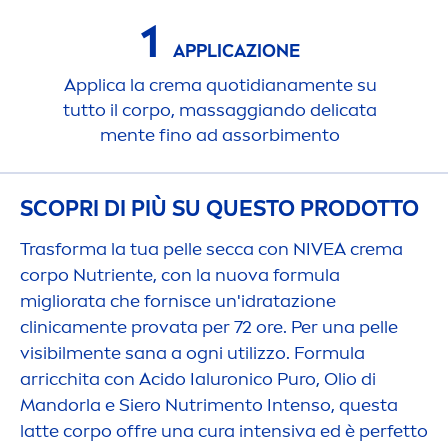
1
APPLICAZIONE
Applica la crema quotidiana
men
te su
tutto il corpo, massaggiando delicata
men
te fino ad assorbi
men
to
SCOPRI DI PIÙ SU QUESTO PRODOTTO
Trasforma la tua pelle secca con
NIVEA
crema
corpo Nutriente, con la nuova formula
migliorata che fornisce un'idratazione
clinica
men
te provata per 72 ore. Per una pelle
visibil
men
te sana a ogni utilizzo. Formula
arricchita con Acido Ialuronico Puro, Olio di
Mandorla e Siero Nutri
men
to Intenso, questa
latte corpo offre una cura intensiva ed è perfetto