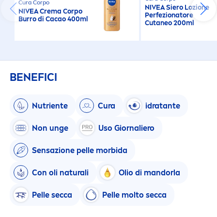
Cura Corpo
NIVEA
Siero Lozione
NIVEA
Crema Corpo
Perfezionatore
Burro di Cacao 400ml
Cutaneo 200ml
BENEFICI
Nutriente
Cura
idratante
Non unge
Uso Giornaliero
Sensazione pelle morbida
Con oli
natural
i
Olio di mandorla
Pelle secca
Pelle molto secca