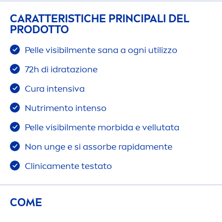
CARATTERISTICHE PRINCIPALI DEL
PRODOTTO
Pelle visibil
men
te sana a ogni utilizzo
72h di idratazione
Cura intensiva
Nutri
men
to intenso
Pelle visibil
men
te morbida e vellutata
Non unge e si assorbe rapida
men
te
Clinica
men
te testato
COME