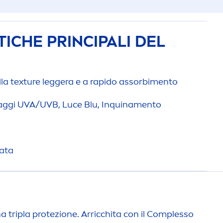
ICHE PRINCIPALI DEL
a texture leggera e a rapido assorbi
men
to
aggi UVA/UVB, Luce Blu, Inquina
men
to
ata
 tripla protezione. Arricchita con il Complesso