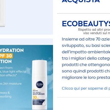
ECO
BEAUTY
Rispetto ad altri pro
viso venduti sul
Insieme ad oltre 70 az
sviluppato, su basi sci
dell'impatto ambientale
tra i migliori della cat
I
prodotti che ottengono
sono quindi prodotti chi
migliorare le loro prest
Clicca qui per saperne di 