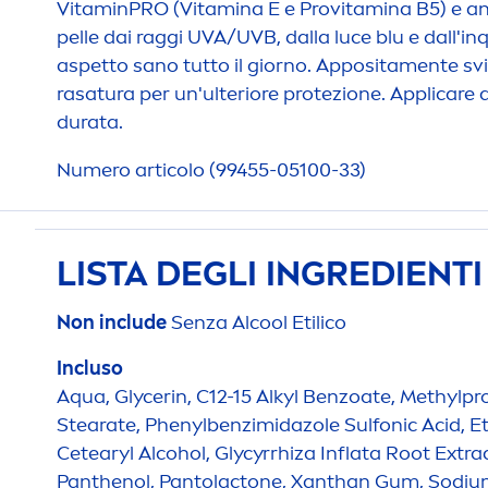
Vitamin
PRO (
Vitamin
a E e Pro
vitamin
a B5) e a
pelle dai raggi UVA/UVB, dalla luce blu e dall'in
aspetto sano tutto il giorno. Apposita
men
te sv
rasatura per un'ulteriore protezione. Appli
care
q
durata.
Numero articolo (99455-05100-33)
LISTA DEGLI INGREDIENT
Non include
Senza Al
cool
Etilico
Incluso
Aqua
, Glycerin, C12-15 Alkyl Benzoate, Methylpr
Stearate, Phenylbenzimidazole Sulfonic Acid, Et
Cetearyl Alcohol, Glycyrrhiza Inflata Root Extra
Panthenol, Pantolactone, Xanthan Gum, Sodiu