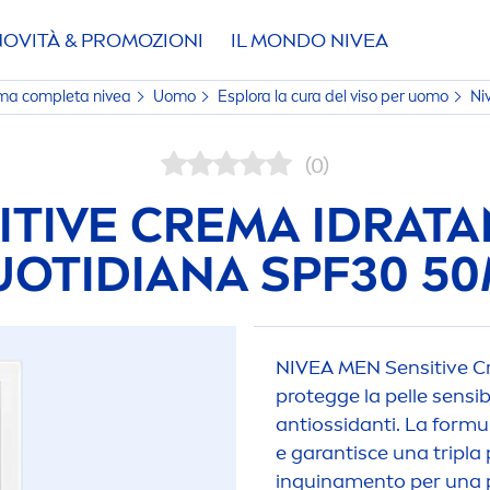
NOVITÀ & PROMOZIONI
IL MONDO
NIVEA
amma completa
nivea
Uomo
Esplora la cura del viso per uomo
Ni
(0)
ITIVE
CREMA IDRATA
OTIDIANA SPF30 5
NIVEA
MEN
Sensitive
Cr
protegge la pelle sensi
antiossidanti. La formu
e garantisce una tripla
inquina
men
to per una p