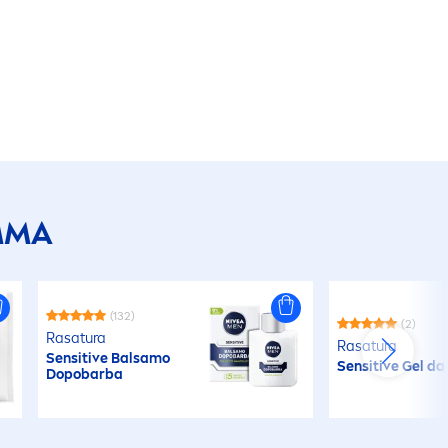
MMA
(132)
(2)
Rasatura
Rasatura
Sensitive
Balsamo
Sensitive
Gel da
Dopobarba