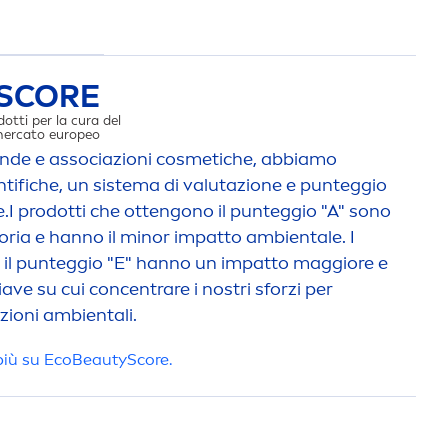
SCORE
dotti per la cura del
 mercato europeo
iende e associazioni cosmetiche, abbiamo
entifiche, un sistema di valutazione e punteggio
.I prodotti che ottengono il punteggio "A" sono
egoria e hanno il minor impatto ambientale. I
MPATTO AMBIENT
 il punteggio "E" hanno un impatto maggiore e
ave su cui concentrare i nostri sforzi per
azioni ambientali.
più su Eco
Beauty
Score.