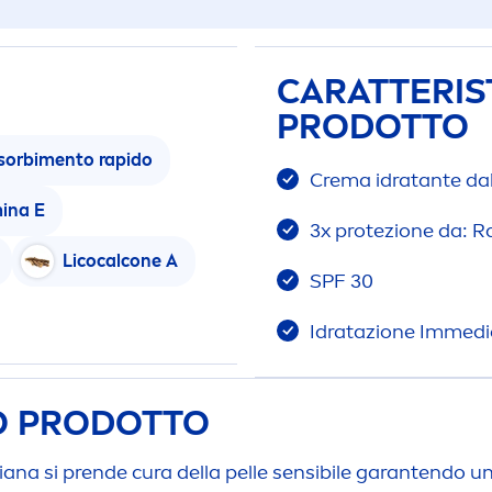
CARATTERIST
PRODOTTO
sorbi
men
to rapido
Crema idratante dall
in
a E
3x protezione da: R
Licocalcone A
SPF 30
Idratazione Immedi
TO PRODOTTO
na si prende cura della pelle sensibile garantendo una