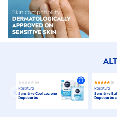
AL
(0)
(1)
Rasatura
Rasatura
Sensitive
Cool
Lozione
Sensitive
Ba
Dopobarba
Dopobarba M