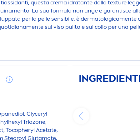
ntiossidanti, questa crema idratante dalla texture legg
quina
men
to. La sua formula non unge e garantisce al
iluppata per la pelle sensibile, è dermatologica
men
te 
uotidiana
men
te sul viso pulito e sul collo per una pe
I
INGREDIENTI
opanediol, Glyceryl
hylhexyl Triazone,
ct, Tocopheryl Acetate,
m Stearoyl Glutamate,