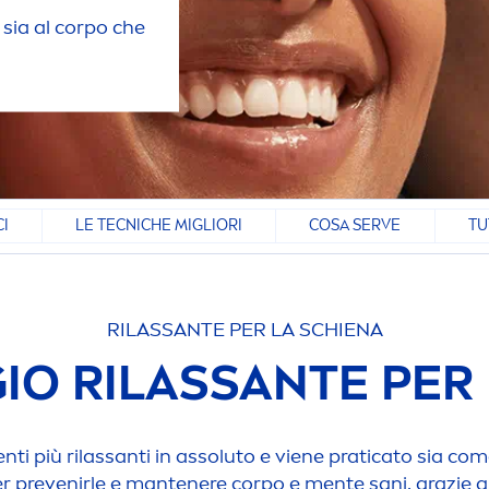
 sia al corpo che
CI
LE TECNICHE MIGLIORI
COSA SERVE
TU
RILASSANTE PER LA SCHIENA
IO RILASSANTE PER
en
ti più rilassanti in assoluto e viene praticato sia c
er prevenirle e mantenere corpo e
men
te sani, grazie a