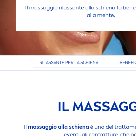
Il massaggio rilassante alla schiena fa bene
alla
men
te.
RILASSANTE PER LA SCHIENA
I BENEFI
IL MASSAGG
Il
massaggio alla schiena
è uno dei tratta
m
eventuali contratture, che p