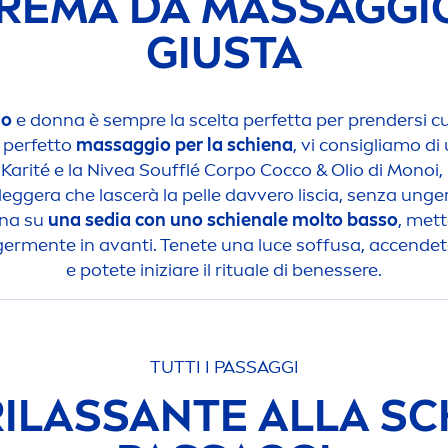
CREMA DA MASSAGGI
GIUSTA
mo
e donna è sempre la scelta perfetta per prendersi cura
perfetto
massaggio per la schiena
, vi consigliamo di
Karité e la
Nivea
Soufflé Corpo Cocco & Olio di Monoi,
leggera che lascerà la pelle davvero liscia, senza unger
ona su
una sedia con uno schienale molto basso
, met
ger
men
te in avanti. Tenete una luce soffusa, accende
e potete iniziare il rituale di benessere.
TUTTI I PASSAGGI
LASSANTE ALLA SCH