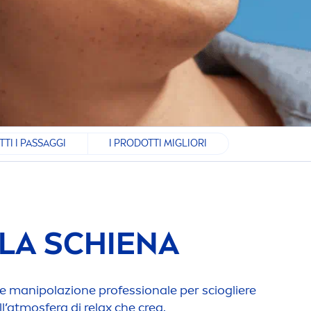
TTI I PASSAGGI
I PRODOTTI MIGLIORI
 LA SCHIENA
ome manipolazione professionale per sciogliere
ll’atmosfera di relax che crea.