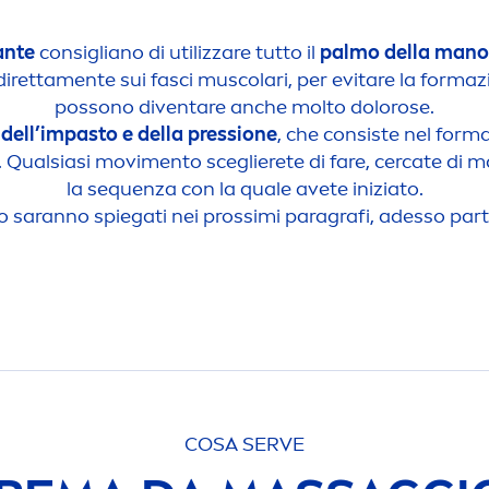
ante
consigliano di utilizzare tutto il
palmo della man
diretta
men
te sui fasci muscolari, per evitare la forma
possono diventare anche molto dolo
rose
.
dell’impasto e della pressione
, che consiste nel formar
. Qualsiasi movi
men
to sceglierete di fare, cercate di
la sequenza con la quale avete iniziato.
o saranno spiegati nei prossimi paragrafi, adesso part
COSA SERVE