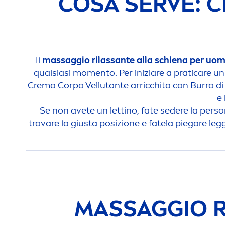
COSA SERVE: 
Il
massaggio rilassante alla schiena per uo
qualsiasi mo
men
to. Per iniziare a prati
care
un 
Crema Corpo Vellutante arricchita con Burro di 
e 
Se non avete un lettino, fate sedere la pers
trovare la giusta posizione e fatela piegare leg
MASSAGGIO RI