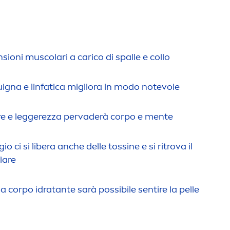
sioni muscolari a carico di spalle e collo
igna e linfatica migliora in modo notevole
re e leggerezza pervaderà corpo e
men
te
o ci si libera anche delle tossine e si ritrova il
lare
 corpo idratante sarà possibile sentire la pelle