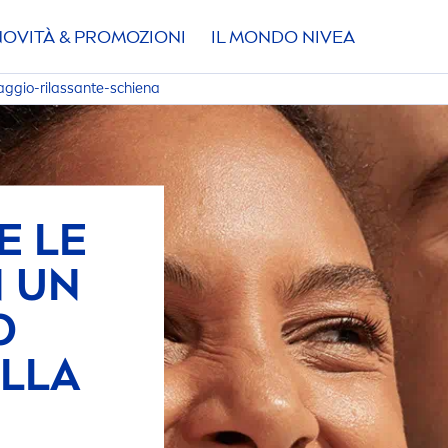
NOVITÀ & PROMOZIONI
IL MONDO
NIVEA
ggio-rilassante-schiena
E LE
N UN
O
ALLA