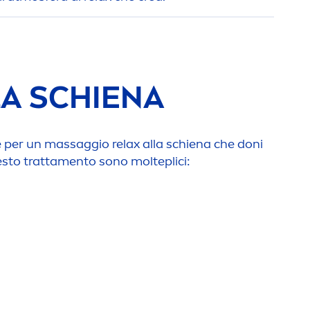
LA SCHIENA
e per un massaggio relax alla schiena che doni
esto tratta
men
to sono molteplici: