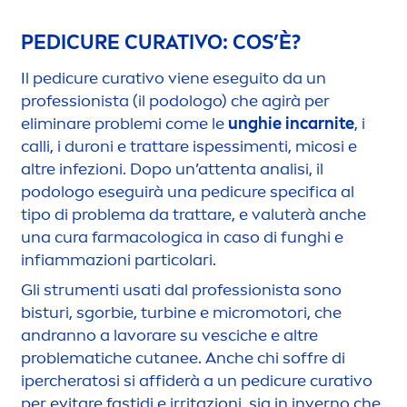
PEDICURE CURATIVO: COS’È?
Il pedicure curativo viene eseguito da un
professionista (il podologo) che agirà per
eliminare problemi come le
unghie incarnite
, i
calli, i duroni e trattare ispessi
men
ti, micosi e
altre infezioni. Dopo un’attenta analisi, il
podologo eseguirà una pedicure specifica al
tipo di problema da trattare, e valuterà anche
una cura farmacologica in caso di funghi e
infiammazioni particolari.
Gli stru
men
ti usati dal professionista sono
bisturi, sgorbie, turbine e micromotori, che
andranno a lavorare su vesciche e altre
problematiche cutanee. Anche chi soffre di
ipercheratosi si affiderà a un pedicure curativo
per evitare fastidi e irritazioni, sia in inverno che