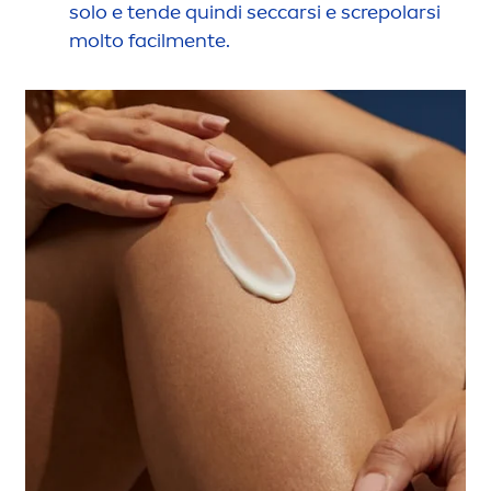
solo e tende quindi seccarsi e screpolarsi
molto facil
men
te.