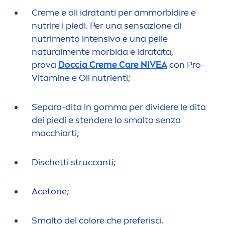
Creme
e oli idratanti per ammorbidire e
nutrire i piedi. Per una sensazione di
nutri
men
to intensivo e una pelle
natural
men
te morbida e idratata,
prova
Doccia
Creme
Care
NIVEA
con Pro-
Vitamin
e e Oli nutrienti;
Separa-dita in gomma per dividere le dita
dei piedi e stendere lo smalto senza
macchiarti;
Dischetti struccanti;
Acetone;
Smalto del
color
e che preferisci.