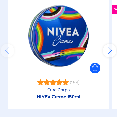
S
(158)
Cura Corpo
NIVEA
Creme
150ml