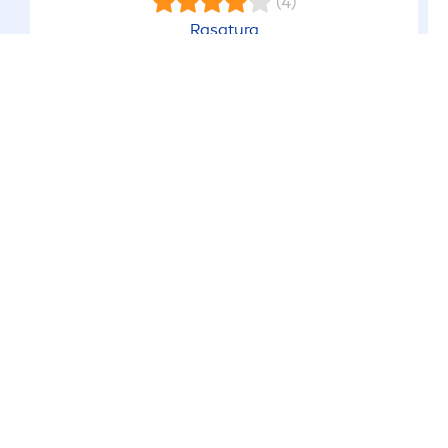
(4)
Rasatura
Fresh
Kick
Balsamo Dopobarba
CONSIGLI INTERESSANTI PER TE