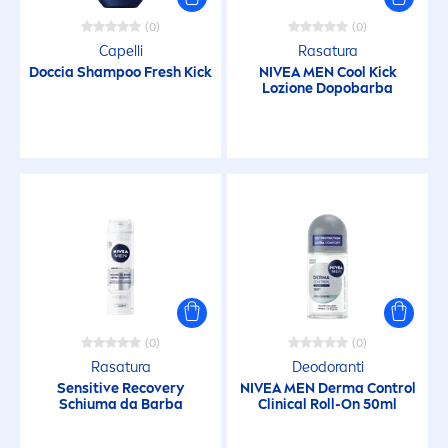
(0)
(0)
Capelli
Rasatura
Doccia Shampoo
Fresh
Kick
NIVEA
MEN
Cool
Kick
Lozione Dopobarba
(0)
(0)
Rasatura
Deodoranti
Sensitive
Recovery
NIVEA
MEN
Derma Control
Schiuma da Barba
Clinical Roll-On 50ml