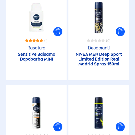
Rossore
Rughe
(1)
(0)
Secchezza
Rasatura
Deodoranti
Sensitive
Balsamo
NIVEA
MEN
Deep
Sport
Dopobarba MINI
Limited Edition Real
Secchezza del viso
Madrid Spray 150ml
NESSUN INGREDIENTE
Alcool (Alcool Etilico)
Alluminio
Microplastiche