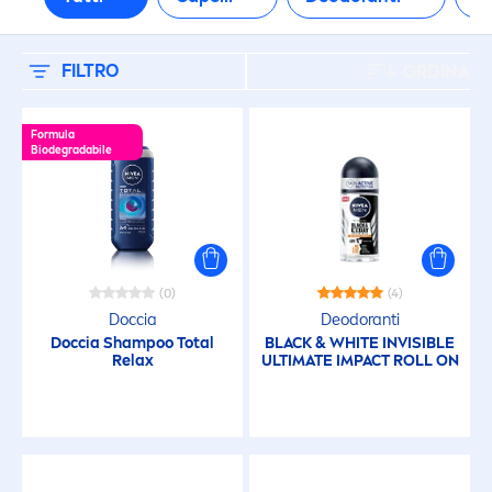
Tutti i tipi di pelle
NECESSITÀ
FILTRO
ORDINA
Anti-età
Formula
Biodegradabile
Benessere
Pelle spenta
(0)
(4)
Doccia
Deodoranti
Prurito
Doccia Shampoo Total
BLACK
&
WHITE
INVISIBLE
Relax
ULTIMATE IMPACT ROLL ON
Prurito da barba
Refreshment