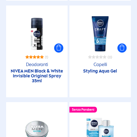
FILTRI SELEZIONATI
(1)
(0)
Deodoranti
Capelli
NIVEA
MEN
Black
&
White
Styling
Aqua
Gel
Invisible
Original
Spray
35ml
Senza Parabeni