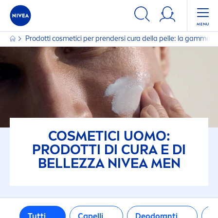
FILTRI
Prodotti cosmetici per prendersi cura della pelle: la gamma
TIPO DI PELLE
Pelle matura
Pelle normale
Pelle opaca e stanca
COSMETICI UOMO:
PRODOTTI DI CURA E DI
Pelle secca
BELLEZZA
NIVEA
MEN
Pelle sensibile
Tutti
Capelli
Deodoranti
D