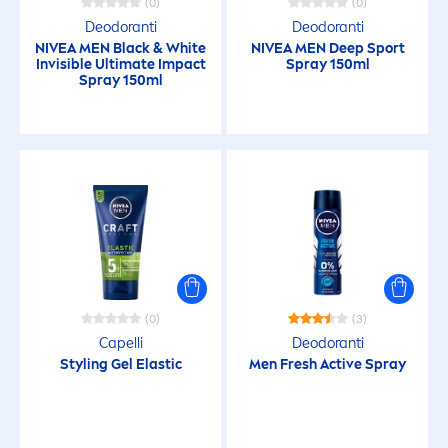
(0)
(0)
Deodoranti
Deodoranti
Profumo
NIVEA
MEN
Black
&
White
NIVEA
MEN
Deep
Sport
Invisible Ultimate Impact
Spray 150ml
Spray 150ml
Sapone
Senza Alcool Etilico
Silicone
FATTORE DI PROTEZIONE SOLARE
(0)
(3)
15
Capelli
Deodoranti
Styling Gel Elastic
Men
Fresh
Active
Spray
30