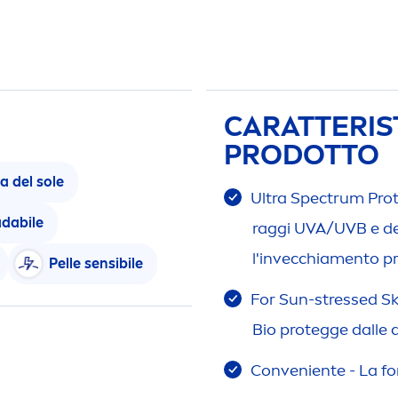
CARATTERIST
PRODOTTO
a del sole
Ultra Spectrum
Pro
dabile
raggi UVA/UVB e del
l'invecchia
men
to pr
Pelle sensibile
For
Sun
-
stress
ed
Sk
Bio protegge dalle all
Conveniente - La for