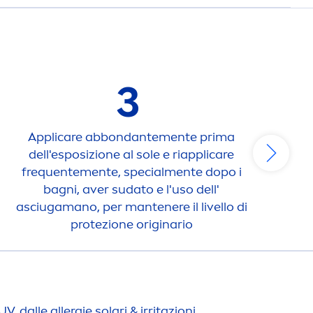
3
Appli
care
abbondante
men
te prima
U
dell'esposizione al sole e riappli
care
pu
frequente
men
te, special
men
te dopo i
bagni, aver sudato e l'uso dell'
asciugamano, per mantenere il livello di
protezione originario
UV, dalle allergie solari & irritazioni.