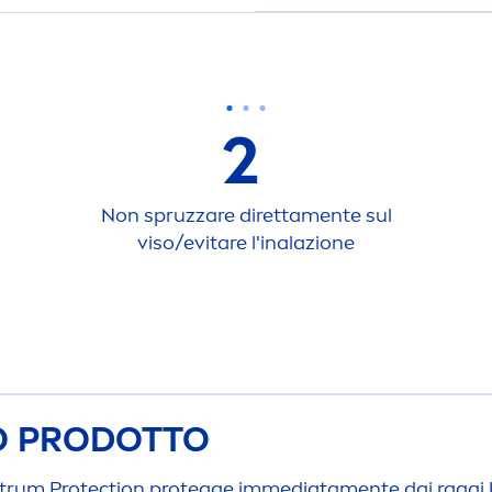
2
Non spruzzare diretta
men
te sul
viso/evitare l'inalazione
TO PRODOTTO
ctrum
Protect
ion protegge immediata
men
te dai raggi 