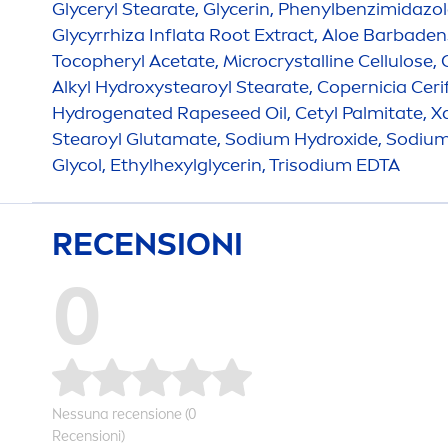
Glyceryl Stearate, Glycerin, Phenylbenzimidazol
Glycyrrhiza Inflata Root Extract, Aloe Barbaden
Tocopheryl Acetate, Microcrystalline Cellulose,
Alkyl
Hydro
xystearoyl Stearate, Copernicia Ceri
Hydro
genated Rapeseed Oil, Cetyl Palmitate,
Stearoyl Glutamate, Sodium
Hydro
xide, Sodium
Glycol, Ethylhexylglycerin, Trisodium EDTA
RECENSIONI
0
Nes
sun
a recensione (0
Recensioni)