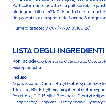
Particolar
men
te adatto alle pelli sensibili, qu
biodegradabile al 62% & rispetta i nostri mari 
del prodotto è composto da flacone & erogatore i
Numero articolo 99707 (99707-05100-26)
LISTA DEGLI INGREDIENT
Non include
Oxybenzone, Octinoxate, Octocryl
Microplastiche
Incluso
Aqua
, Alcohol Denat., Butyl Methoxydibenzoyl
Triazone, Bis-Ethylhexyloxyphenol Methoxypheny
Palmitate, C12-15 Alkyl Benzoate, Dibutyl Adipat
Dicaprylate/Dicaprate, Diethylamino
Hydro
xyb