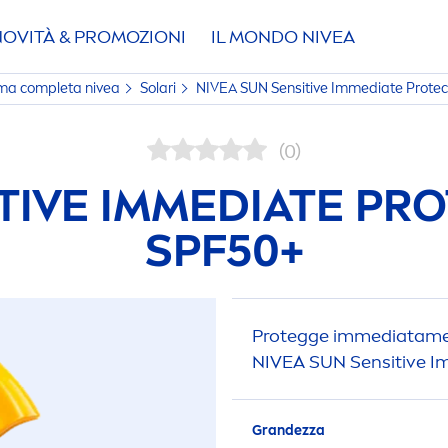
NOVITÀ & PROMOZIONI
IL MONDO
NIVEA
amma completa
nivea
Solari
NIVEA
SUN
Sensitive
Immediate
Protec
(0)
TIVE
IMMEDIATE
PRO
SPF50+
Protegge immediata
m
NIVEA
SUN
Sensitive
I
Grandezza