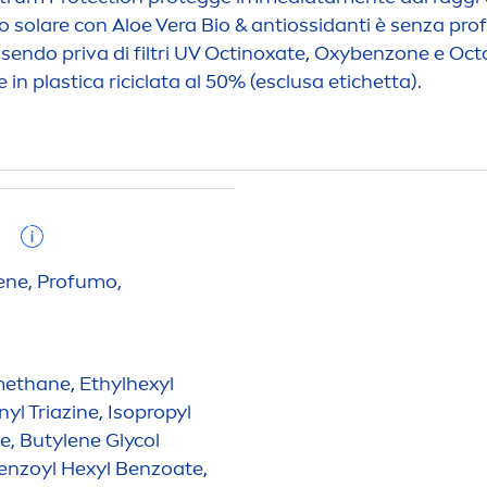
esto solare con Aloe Vera Bio & antiossidanti è senza pr
essendo priva di filtri UV Octinoxate, Oxybenzone e Oct
n plastica riciclata al 50% (esclusa etichetta).
I
ene, Profumo,
methane, Ethylhexyl
l Triazine, Isopropyl
e, Butylene Glycol
enzoyl Hexyl Benzoate,