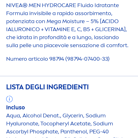
NIVEA
®
MEN
HYDRO
CARE
Fluido Idratante
Formula invisibile a rapido assorbi
men
to,
potenziata con Mega Moisture – 5% [ACIDO
IALURONICO +
VITAMIN
E E, C, B5 + GLICERINA],
che idrata in profondità e a lungo, lasciando
sulla pelle una piacevole sensazione di comfort.
Numero articolo 98794 (98794-07400-33)
LISTA DEGLI INGREDIENTI
Incluso
Aqua
, Alcohol Denat., Glycerin, Sodium
Hyaluron
ate, Tocopheryl Acetate, Sodium
Ascorbyl Phosphate, Panthenol, PEG-40