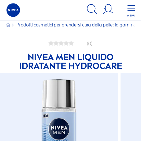
Prodotti cosmetici per prendersi cura della pelle: la gamma
(0)
NIVEA
MEN
L
IQ
UIDO
IDRATANTE
HYDRO
CARE