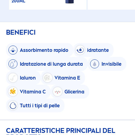
200ML
BENEFICI
Assorbi
men
to rapido
idratante
Idratazione di lunga durata
Invisibile
Ialuron
Vitamin
a E
Vitamin
a C
Glicerina
Tutti i tipi di pelle
CARATTERISTICHE PRINCIPALI DEL