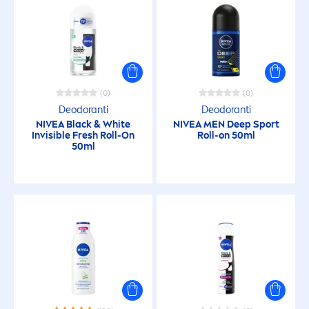
Pelle secca
Pelle sensibile
(0)
(0)
Tutti i tipi di pelle
Deodoranti
Deodoranti
NIVEA
Black
&
White
NIVEA
MEN
Deep
Sport
Invisible
Fresh
Roll-On
Roll-on 50ml
CARETTERISTICHE
50ml
100% trasparente
24 ore di Idratazione
48h asciutto
48h di Idratazione