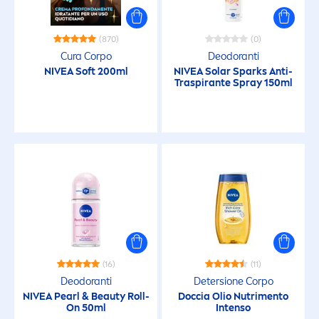
Fatto con materiali riciclati
(870)
(0)
Cura Corpo
Deodoranti
Formula Biodegradabile
NIVEA
Soft 200ml
NIVEA
Solar Sparks Anti-
Traspirante Spray 150ml
idratante
Idratante
In equilibrio con il Microbioma
Ingredienti Naturali
(16)
(11)
Intensivo
Deodoranti
Detersione Corpo
NIVEA
Pearl
&
Beauty
Roll-
Doccia Olio Nutri
men
to
On 50ml
Intenso