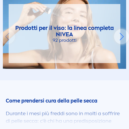
Crema Aloe
Prodotti per il viso: la linea completa
Crema Corpo
NIVEA
92 prodotti
Crema Corpo
crema-olio
Creme Care
Creme idratanti
Come prendersi cura della pelle secca
Creme Multiuso
Durante i mesi più freddi sono in molti a soffrire
di pelle secca: c'è chi ha una predisposizione
natural
e alla pelle secca o desidera dedi
care
alla