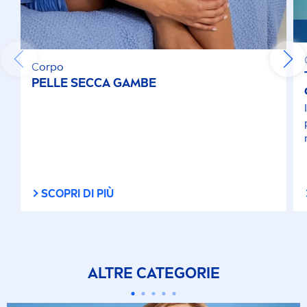
Senza Oli Minerali
Sostenibilità (NIVEA)
Corpo
PELLE SECCA GAMBE
texture ultra leggera
Uso Giornaliero
Vegano
SCOPRI DI PIÙ
GAMMA DI PRODOTTI
Body Essentials
ALTRE CATEGORIE
Care & Flavor