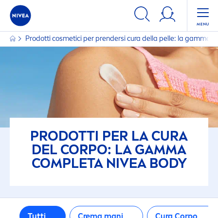
FILTRI
Prodotti cosmetici per prendersi cura della pelle: la gamma
TIPO DI PRODOTTO
Crema mani
Cura Corpo
Deodoranti
PRODOTTI PER LA CURA
DEL CORPO: LA GAMMA
COMPLETA
Deodoranti
NIVEA
BODY
Detersione Corpo
Tutti
Crema mani
Cura Corpo