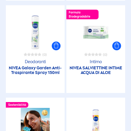
Barriera protettiva per la pelle
Formula
Biodegradabile
Con oli naturali
Cura
Delicato
(0)
(0)
Deodoranti
Intimo
NIVEA
Galaxy Garden Anti-
NIVEA
SALVIETTINE INTIME
Detergente
Traspirante Spray 150ml
ACQUA DI ALOE
Durata 24h
Sostenibilità
Energizzante
Esfoliante