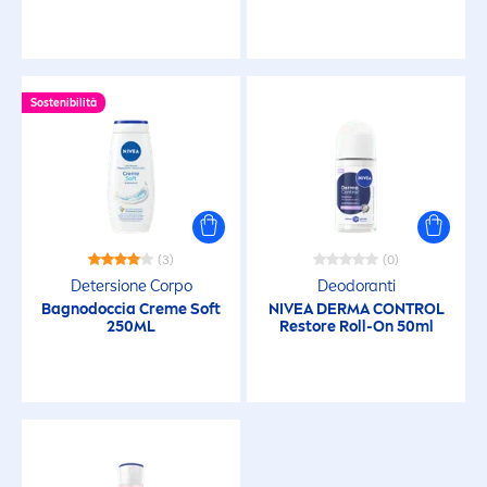
Invisibile
Lenitivo
Sostenibilità
Levigante
Luminosità della pelle
luminosità naturale
(3)
(0)
Detersione Corpo
Deodoranti
Bagnodoccia
Creme
Soft
NIVEA
DERMA CONTROL
Materiale riciclato
250ML
Restore Roll-On 50ml
No Residui
Non unge