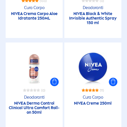
(133)
(0)
Cura Corpo
Deodoranti
Anti Macchie
NIVEA
Crema Corpo Aloe
NIVEA
Black
&
White
Idratante 250ML
Invisible Authentic Spray
150 ml
Anti prurito
Antibatterico
Anti-Età
Antitraspirante
(0)
(11)
Applicazione facile
Deodoranti
Cura Corpo
NIVEA
Derma Control
NIVEA
Creme
250ml
Clinical Ultra Comfort Roll-
on 50ml
Assorbimento rapido