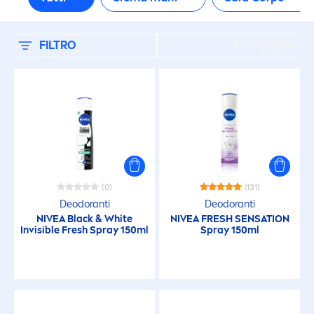
Doccia
Intimo
FILTRO
ORDINA
TIPO DI PELLE
Pelle matura
Pelle mista
(0)
(131)
Deodoranti
Deodoranti
Pelle molto secca
NIVEA
Black
&
White
NIVEA
FRESH
SENSATION
Invisible
Fresh
Spray 150ml
Spray 150ml
Pelle normale
Pelle opaca e stanca