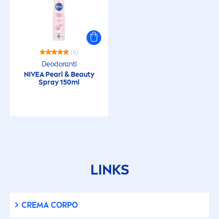
Nutriente
Nutrimento e Benessere
(5)
Deodoranti
Protegge da sporco e batteri
NIVEA
Pearl
&
Beauty
Spray 150ml
Protezione Anti-aloni
Protezione Deodorante
Protezione solare
LINKS
Raccomandato Dermatologicamente
CREMA CORPO
Rassodante