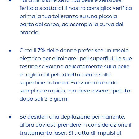
Fai attenzione se la tua pelle è sensibile,
ferita o scottata! Il nostro consiglio: verifica
prima la tua tolleranza su una piccola
parte del corpo, ad esempio la curva del
braccio.
Circa il 7% delle donne preferisce un rasoio
elettrico per eliminare i peli superflui. Le sue
testine scivolano delicata
men
te sulla pelle
e tagliano il pelo diretta
men
te sulla
superficie cutanea. Funziona in modo
semplice e rapido, ma deve essere ripetuto
dopo soli 2-3 giorni.
Se desideri una depilazione permanente,
allora dovresti prendere in considerazione il
tratta
men
to laser. Si tratta di impulsi di