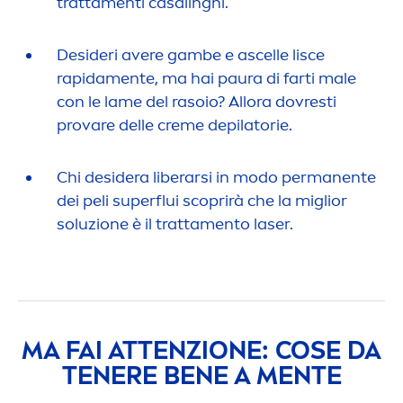
tratta
men
ti casalinghi.
Desideri avere gambe e ascelle lisce
rapida
men
te, ma hai paura di farti male
con le lame del rasoio? Allora dovresti
provare delle
creme
depilatorie.
Chi desidera liberarsi in modo permanente
dei peli superflui scoprirà che la miglior
soluzione è il tratta
men
to laser.
MA FAI ATTENZIONE: COSE DA
TENERE BENE A
MEN
TE