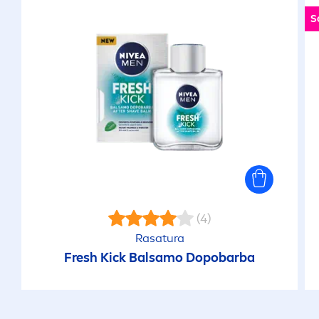
S
(4)
Rasatura
Fresh
Kick
Balsamo Dopobarba