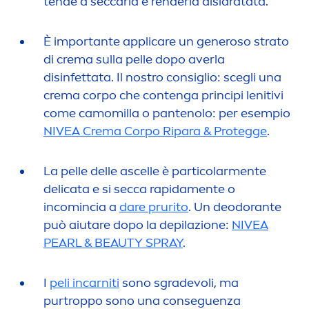
tende a seccarla e renderla disidratata.
È importante appli
care
un generoso strato
di crema sulla pelle dopo averla
disinfettata. Il nostro consiglio: scegli una
crema corpo che contenga principi lenitivi
come camomilla o pantenolo: per esempio
NIVEA
Crema Corpo Ripara & Protegge
.
La pelle delle ascelle è particolar
men
te
delicata e si secca rapida
men
te o
incomincia a
dare prurito
. Un deodorante
può aiutare dopo la depilazione:
NIVEA
PEARL
&
BEAUTY
SPRAY
.
I
peli incarniti
sono sgradevoli, ma
purtroppo sono una conseguenza