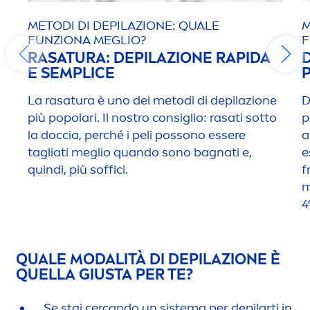
METODI DI DEPILAZIONE: QUALE
M
FUNZIONA MEGLIO?
F
RASATURA: DEPILAZIONE RAPIDA
E SEMPLICE
La rasatura è uno dei metodi di depilazione
D
più popolari. Il nostro consiglio: rasati sotto
p
la doccia, perché i peli possono essere
a
tagliati meglio quando sono bagnati e,
e
quindi, più soffici.
f
m
4
QUALE MODALITÀ DI DEPILAZIONE È
QUELLA GIUSTA PER TE?
Se stai cercando un sistema per depilarti in