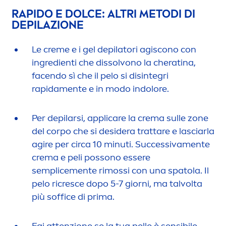
RAPIDO E DOLCE: ALTRI METODI DI
DEPILAZIONE
Le
creme
e i gel depilatori agiscono con
ingredienti che dissolvono la cheratina,
facendo sì che il pelo si disintegri
rapida
men
te e in modo indolore.
Per depilarsi, appli
care
la crema sulle zone
del corpo che si desidera trattare e lasciarla
agire per circa 10 minuti. Successiva
men
te
crema e peli possono essere
semplice
men
te rimossi con una spatola. Il
pelo ricresce dopo 5-7 giorni, ma talvolta
più soffice di prima.